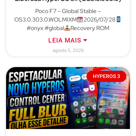
Poco F7 – Global Stable –
OS3.0.303.0.WOLMIXM
2026/07/28
#onyx #global
Recovery ROM
LEIA MAIS
agosto 5, 2026
HYPEROS 3