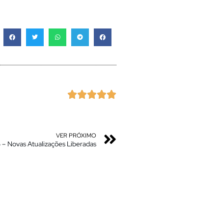





VER PRÓXIMO
.5 – Novas Atualizações Liberadas