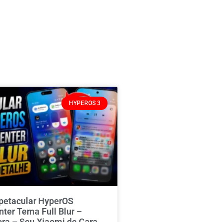
HYPEROS 3
spetacular HyperOS
nter Tema Full Blur –
ora – Seu Xiaomi de Cara