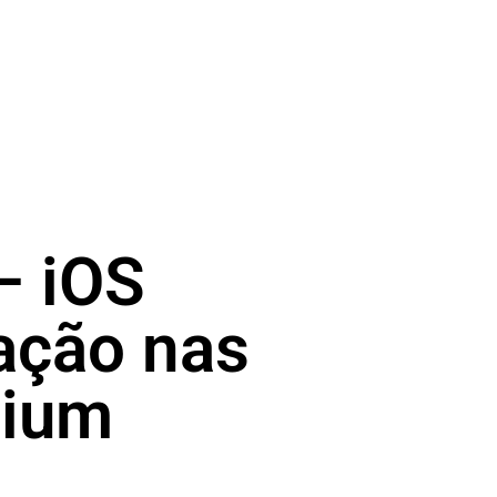
 iOS
ação nas
mium