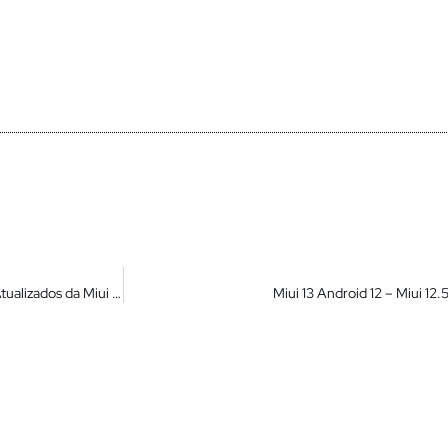
Seu Xiaomi Mais Premium – Liberado – Novos Recursos / Apps Atualizados da Miui 13 para o seu Xiaomi
Miui 13 Android 12 – Miui 12