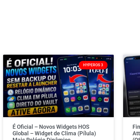
HYPEROS 3
É Oficial – Novos Widgets HOS
Fi
Global – Widget de Clima (Pílula)
At
Mais Relógio Dinâmico
(O