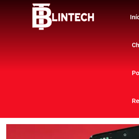
Iní
Ch
Po
Re