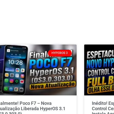
HYPEROS 3
nalmente! Poco F7 – Nova
Inédito! E
tualização Liberada HyperOS 3.1
Control Ce
S3.0.303.0)
Instale Ag