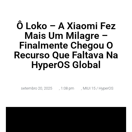
Ô Loko – A Xiaomi Fez
Mais Um Milagre –
Finalmente Chegou O
Recurso Que Faltava Na
HyperOS Global
setembro 20, 2025
,
1:08 pm
,
MIUI 15 / HyperOS