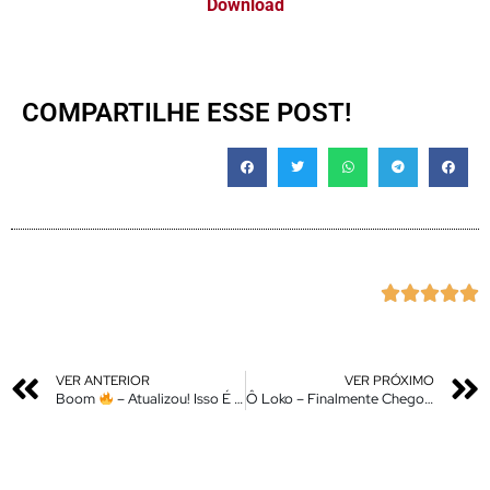
Download
COMPARTILHE ESSE POST!





VER ANTERIOR
VER PRÓXIMO
Boom
– Atualizou! Isso É HyperOS Control Center – Instale Agora A mais Nova Versão
Ô Loko – Finalmente Chegou Na Global – Novo Gallery Editor Totalmente em PT – Br