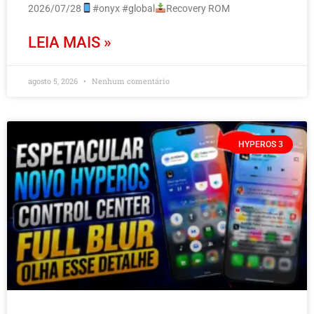
2026/07/28
#onyx #global
Recovery ROM
LEIA MAIS »
agosto 5, 2026
Nenhum comentário
HYPEROS 3