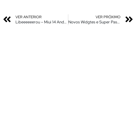
VER ANTERIOR
VER PRÓXIMO
Libeeeeeerou – Miui 14 Android 13 – Miui 13 Android 12 – Novas Atualizações
Novos Widgtes e Super Pastas pra o Seu Xiaomi Sem Root