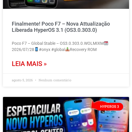
Finalmente! Poco F7 – Nova Attualização
Liberada HyperOS 3.1 (OS3.0.303.0)
Poco F7 – Global Stable – OS3.0.303.0.WOLMIXM
2026/07/28
#onyx #global
Recovery ROM
LEIA MAIS »
agosto 5, 2026
Nenhum comentário
HYPEROS 3