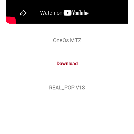
OneOs MTZ
Download
REAL_POP V13