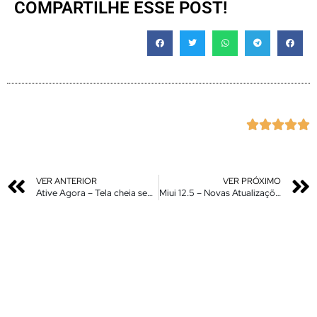
COMPARTILHE ESSE POST!





VER ANTERIOR
VER PRÓXIMO
Ative Agora – Tela cheia sem bordas na barra de navegação e Logo GBoard
Miui 12.5 – Novas Atualizações Liberadas – Miui Melhorada começa a ser Liberada