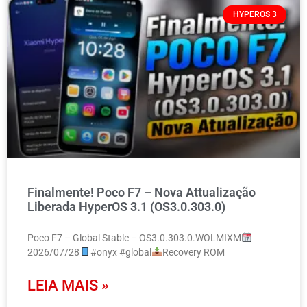
HYPEROS 3
Finalmente! Poco F7 – Nova Attualização
Liberada HyperOS 3.1 (OS3.0.303.0)
Poco F7 – Global Stable – OS3.0.303.0.WOLMIXM
2026/07/28
#onyx #global
Recovery ROM
LEIA MAIS »