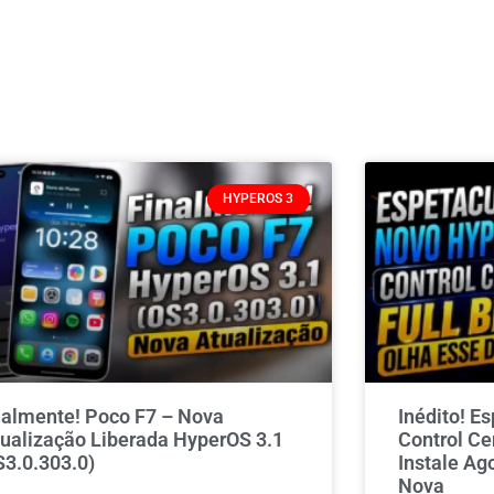
HYPEROS 3
nalmente! Poco F7 – Nova
Inédito! E
tualização Liberada HyperOS 3.1
Control Ce
S3.0.303.0)
Instale Ag
Nova