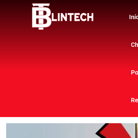
Iní
Ch
Po
Re