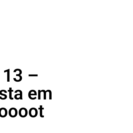
 13 –
sta em
ooooot