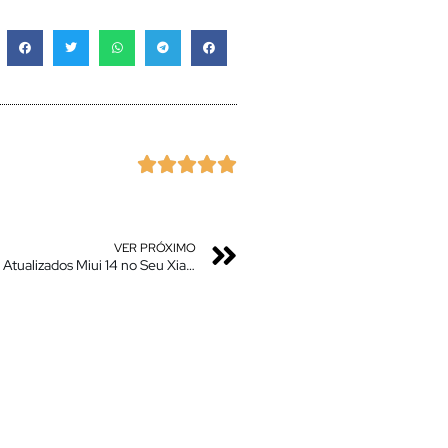





VER PRÓXIMO
Turbine o Seu Xiaomi com os Novos Recursos / Apps Atualizados Miui 14 no Seu Xiaomi