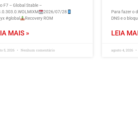
o F7 – Global Stable –
.0.303.0.WOLMIXM
2026/07/28
Para fazer o 
yx #global
Recovery ROM
DNS e o bloq
IA MAIS »
LEIA MAI
to 5, 2026
Nenhum comentário
agosto 4, 2026