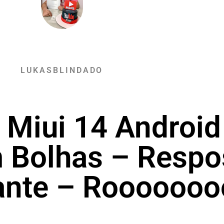
LUKASBLINDADO
 Miui 14 Android
 Bolhas – Respo
uante – Roooooo