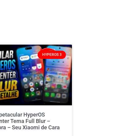
HYPEROS 3
spetacular HyperOS
nter Tema Full Blur –
ora – Seu Xiaomi de Cara