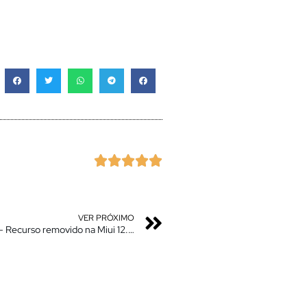





VER PRÓXIMO
Redmi Note 8 – Ative Agora! Captura de Tela parcial – Recurso removido na Miui 12.0.6