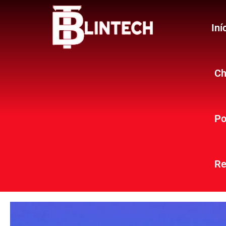
Iní
Ch
Po
Re