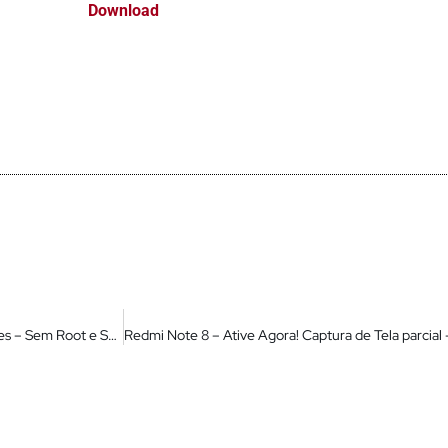
Download
Como trazer de volta O Blur Na Central de Controle e Notificações – Sem Root e Sem Bootloader desbloqueado