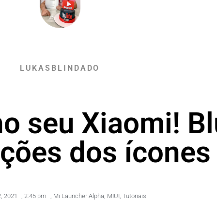
LUKASBLINDADO
no seu Xiaomi! B
ções dos ícones 
2, 2021
,
2:45 pm
,
Mi Launcher Alpha
,
MIUI
,
Tutoriais