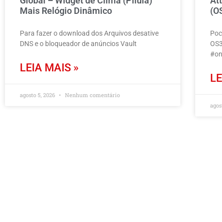
Global – Widget de Clima (Pílula)
At
Mais Relógio Dinâmico
(O
Para fazer o download dos Arquivos desative
Poc
DNS e o bloqueador de anúncios Vault
OS3
#on
LEIA MAIS »
LE
agosto 5, 2026
Nenhum comentário
agos