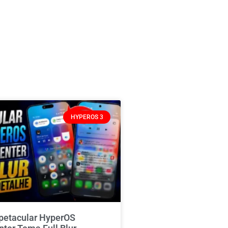
HYPEROS 3
spetacular HyperOS