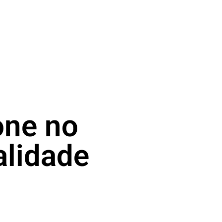
one no
alidade