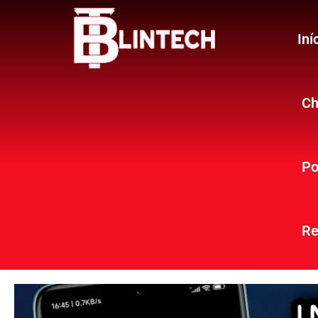
Iní
Ch
Po
Re