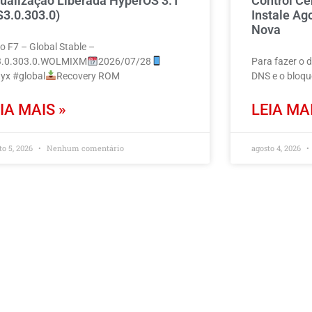
tualização Liberada HyperOS 3.1
Control Ce
S3.0.303.0)
Instale Ag
Nova
o F7 – Global Stable –
.0.303.0.WOLMIXM
2026/07/28
Para fazer o 
yx #global
Recovery ROM
DNS e o bloq
IA MAIS »
LEIA MAI
to 5, 2026
Nenhum comentário
agosto 4, 2026