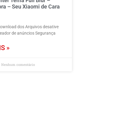
nter Tema Full Blur –
ora – Seu Xiaomi de Cara
download dos Arquivos desative
ueador de anúncios Segurança
S »
Nenhum comentário