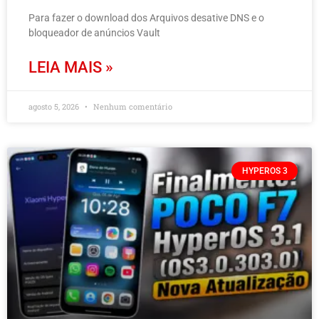
Para fazer o download dos Arquivos desative DNS e o
bloqueador de anúncios Vault
LEIA MAIS »
agosto 5, 2026
Nenhum comentário
HYPEROS 3