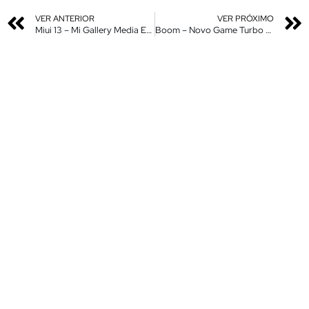
VER ANTERIOR
VER PRÓXIMO
Miui 13 – Mi Gallery Media Editor – Nova Atualização em PT – Br – Instale Agora!
Boom – Novo Game Turbo Miui 13 – Nova Insterfce em Qualquer Xiaomi – Instale Agora Sem Root