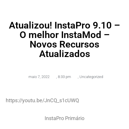
Atualizou! InstaPro 9.10 –
O melhor InstaMod –
Novos Recursos
Atualizados
maio 7, 2022
,
8:33 pm
,
Uncategorized
https://youtu.be/JnCQ_s1cUWQ
InstaPro Primário