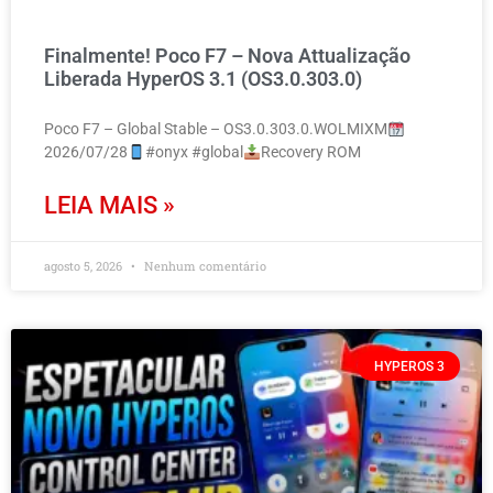
Finalmente! Poco F7 – Nova Attualização
Liberada HyperOS 3.1 (OS3.0.303.0)
Poco F7 – Global Stable – OS3.0.303.0.WOLMIXM
2026/07/28
#onyx #global
Recovery ROM
LEIA MAIS »
agosto 5, 2026
Nenhum comentário
HYPEROS 3