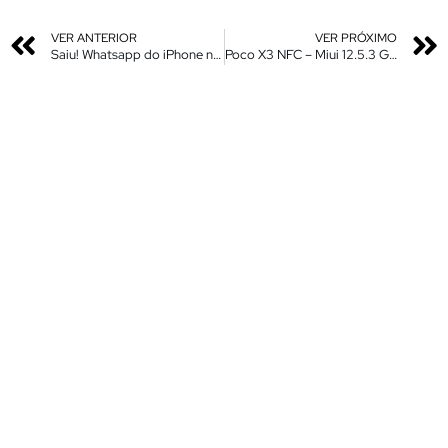
VER ANTERIOR
VER PRÓXIMO
Saiu! Whatsapp do iPhone no Android – Fouad iOS 8.96F – Nova Atualização
Poco X3 NFC – Miui 12.5.3 Global Estável – Nova Atualização Via Ota