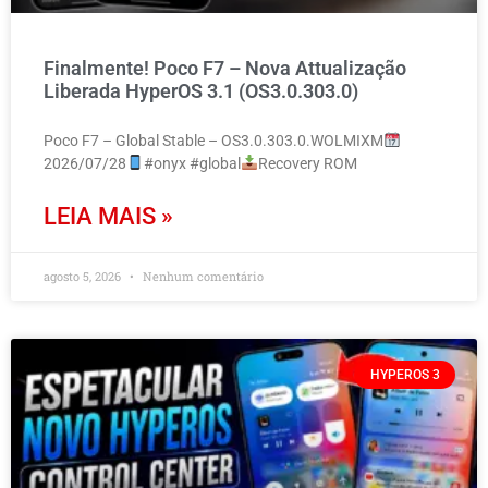
Finalmente! Poco F7 – Nova Attualização
Liberada HyperOS 3.1 (OS3.0.303.0)
Poco F7 – Global Stable – OS3.0.303.0.WOLMIXM
2026/07/28
#onyx #global
Recovery ROM
LEIA MAIS »
agosto 5, 2026
Nenhum comentário
HYPEROS 3