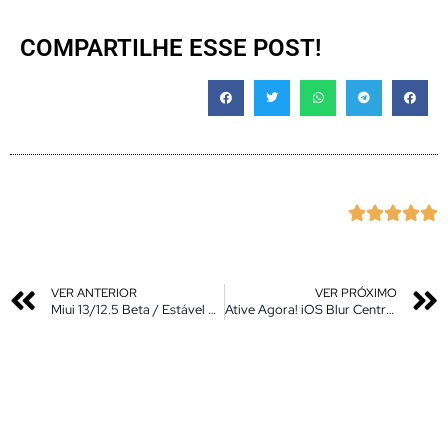
COMPARTILHE ESSE POST!





VER ANTERIOR
VER PRÓXIMO
Miui 13/12.5 Beta / Estável China – Módulos de Tradução PT-Br
Ative Agora! iOS Blur Central de Notificações Sem Temas – Modo Escuro e Claro