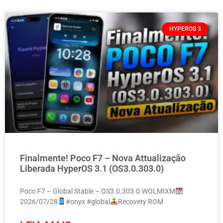
HYPEROS 3
Finalmente! Poco F7 – Nova Attualização
Liberada HyperOS 3.1 (OS3.0.303.0)
Poco F7 – Global Stable – OS3.0.303.0.WOLMIXM
2026/07/28
#onyx #global
Recovery ROM