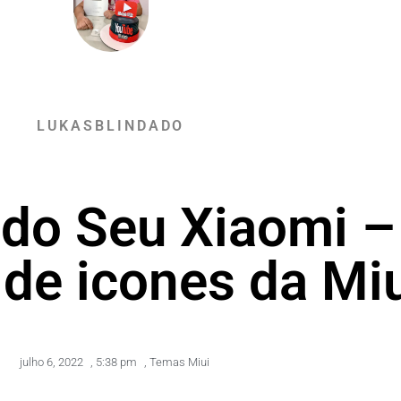
LUKASBLINDADO
 do Seu Xiaomi –
de icones da Mi
julho 6, 2022
,
5:38 pm
,
Temas Miui