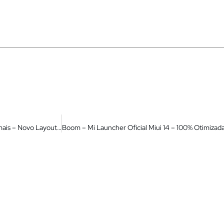
Agora Sim! Finalmente Chegou na Miui Global – Ficou Lindo demais – Novo Layout do Modo Seguro