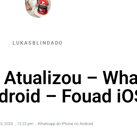
LUKASBLINDADO
 Atualizou – Wh
droid – Fouad iO
13, 2023
,
12:22 pm
,
Whatsapp do iPhone no Android