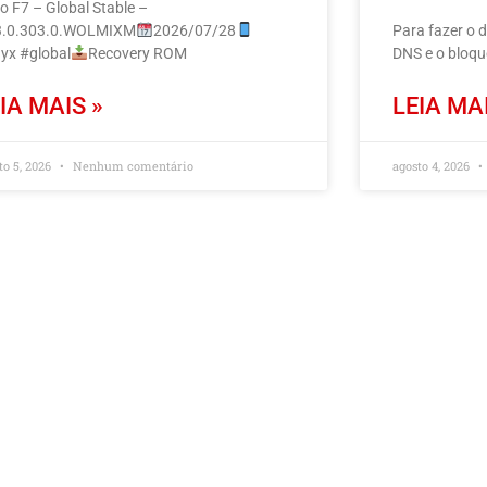
o F7 – Global Stable –
.0.303.0.WOLMIXM
2026/07/28
Para fazer o 
yx #global
Recovery ROM
DNS e o bloq
IA MAIS »
LEIA MAI
to 5, 2026
Nenhum comentário
agosto 4, 2026