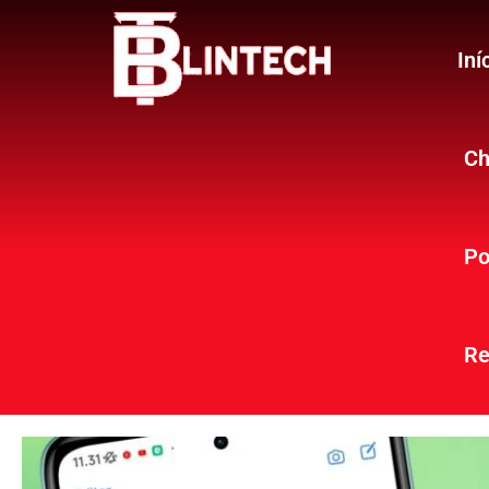
Iní
Ch
Po
Re