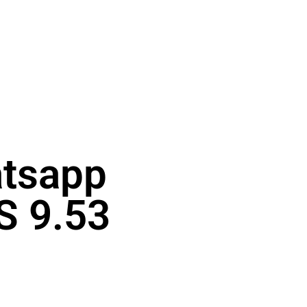
atsapp
S 9.53