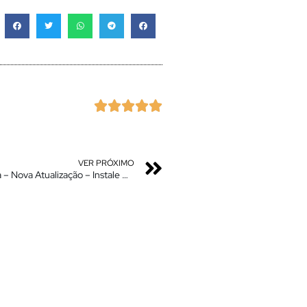





VER PRÓXIMO
Boom – Mi Launcher Oficial Miui 14 – 100% Otimizada – Nova Atualização – Instale Agora