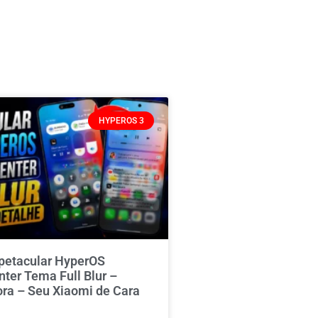
HYPEROS 3
spetacular HyperOS
nter Tema Full Blur –
ora – Seu Xiaomi de Cara