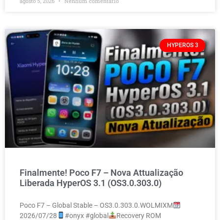
agosto 5, 2026
Nenhum comentário
HYPEROS 3
Finalmente! Poco F7 – Nova Attualização
Liberada HyperOS 3.1 (OS3.0.303.0)
Poco F7 – Global Stable – OS3.0.303.0.WOLMIXM
2026/07/28
#onyx #global
Recovery ROM