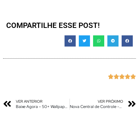
COMPARTILHE ESSE POST!





VER ANTERIOR
VER PRÓXIMO
Baixe Agora – 50+ Wallpapers Premium em Alta Resolução – BlinPack Wallapers
Nova Central de Controle -Miui 13 Android 12 – Novo Recurso Adicionado