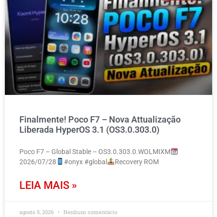
Finalmente! Poco F7 – Nova Attualização
Liberada HyperOS 3.1 (OS3.0.303.0)
Poco F7 – Global Stable – OS3.0.303.0.WOLMIXM
2026/07/28
#onyx #global
Recovery ROM
LEIA MAIS »
agosto 5, 2026
Nenhum comentário