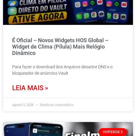
É Oficial – Novos Widgets HOS Global –
Widget de Clima (Pílula) Mais Relógio
Dinâmico
Para fazer o download dos Arquivos desative DNS e o
bloqueador de anúncios Vault
LEIA MAIS »
agosto 5, 2026
Nenhum comentário
HYPEROS 3