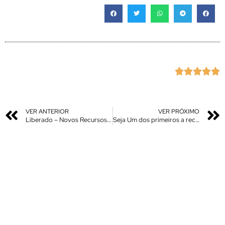





VER ANTERIOR
VER PRÓXIMO
Liberado – Novos Recursos / Apps Atualizados Miui 13 pra o Seu XIAOMI – Instale Agora sem Roooooooot
Seja Um dos primeiros a receber as Atualizações – Novo Recrutamento de Testadores Betas