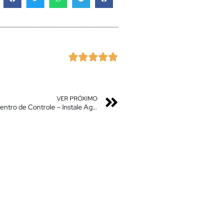





VER PRÓXIMO
Boom – Eleve o Nível do Seu Xiaomi com os Novos Centro de Controle – Instale Agora