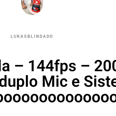
LUKASBLINDADO
la – 144fps – 2
duplo Mic e Sis
oooooooooooooo