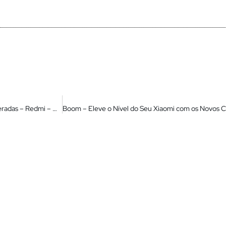
Finalmente Liberou! Miui 14 Android 13 – Novas Atualizações Liberadas – Redmi – Mi – Poco