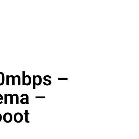
00mbps –
tema –
oot