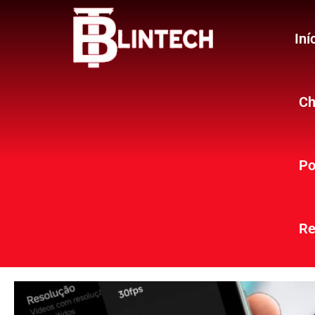
Iní
Ch
Po
Re