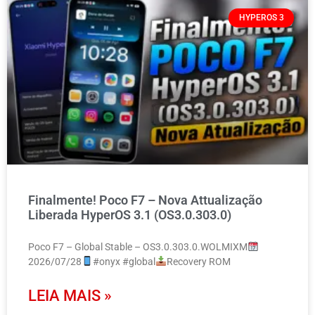
HYPEROS 3
Finalmente! Poco F7 – Nova Attualização
Liberada HyperOS 3.1 (OS3.0.303.0)
Poco F7 – Global Stable – OS3.0.303.0.WOLMIXM
2026/07/28
#onyx #global
Recovery ROM
LEIA MAIS »