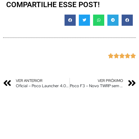
COMPARTILHE ESSE POST!





VER ANTERIOR
VER PRÓXIMO
Oficial – Poco Launcher 4.0 Miui 13 – Nova Atualização – Instale Agora
Poco F3 – Novo TWRP sem Criptografia e comaptível com Android 12