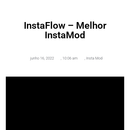
InstaFlow – Melhor
InstaMod
junho 16, 2022
,
10:06 am
,
Insta Mod