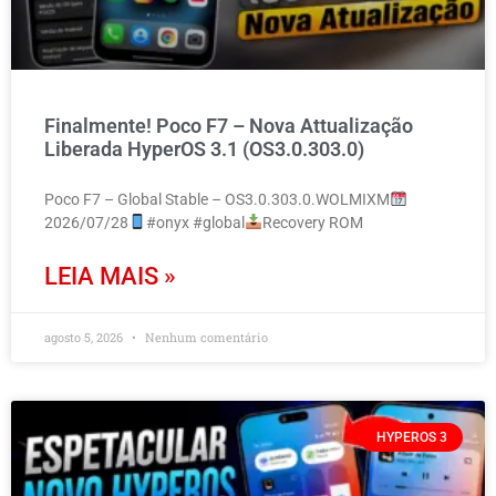
Finalmente! Poco F7 – Nova Attualização
Liberada HyperOS 3.1 (OS3.0.303.0)
Poco F7 – Global Stable – OS3.0.303.0.WOLMIXM
2026/07/28
#onyx #global
Recovery ROM
LEIA MAIS »
agosto 5, 2026
Nenhum comentário
HYPEROS 3