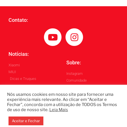
Contato:
Notícias:
Sobre:
Xiaomi
MIUI
Instagram
Dicas e Truques
Comunidade
Blog
Nós usamos cookies em nosso site para fornecer uma
experiência mais relevante. Ao clicar em “Aceitar e
Fechar”, concorda com a utilização de TODOS os Termos
Todos os Direitos Reservados ©
de uso de nosso site.
Leia Mais
Blintech - Lukas Blindado
Design by: Gabriel Homero
Aceitar e Fechar