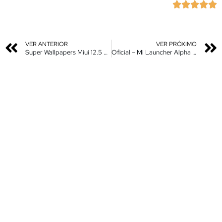





VER ANTERIOR
VER PRÓXIMO
Super Wallpapers Miui 12.5 – Redmi Note 10 – 10 Pro – Pro max
Oficial – Mi Launcher Alpha com Feed da Google