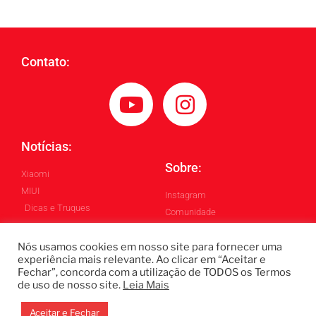
Contato:
Notícias:
Sobre:
Xiaomi
MIUI
Instagram
Dicas e Truques
Comunidade
Blog
Nós usamos cookies em nosso site para fornecer uma
experiência mais relevante. Ao clicar em “Aceitar e
Fechar”, concorda com a utilização de TODOS os Termos
Todos os Direitos Reservados ©
de uso de nosso site.
Leia Mais
Blintech - Lukas Blindado
Design by: Gabriel Homero
Aceitar e Fechar