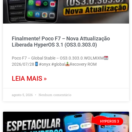
Finalmente! Poco F7 – Nova Attualização
Liberada HyperOS 3.1 (OS3.0.303.0)
Poco F7 – Global Stable – OS3.0.303.0.WOLMIXM
2026/07/28
#onyx #global
Recovery ROM
LEIA MAIS »
agosto 5, 2026
Nenhum comentário
HYPEROS 3