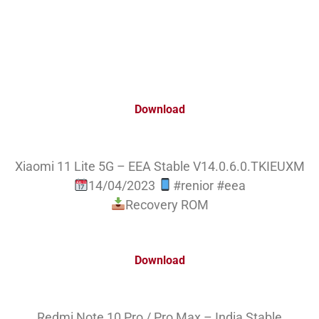
Download
Xiaomi 11 Lite 5G – EEA Stable V14.0.6.0.TKIEUXM
14/04/2023
#renior #eea
Recovery ROM
Download
Redmi Note 10 Pro / Pro Max – India Stable