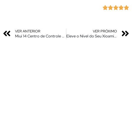





VER ANTERIOR
VER PRÓXIMO
Miui 14 Centro de Controle – Nova Atualização – Instale Agora – SUP – Sem Rooot
Eleve o Nível do Seu Xioami – Top 2 Miui Control Center Theme MTZ – Instale Agora