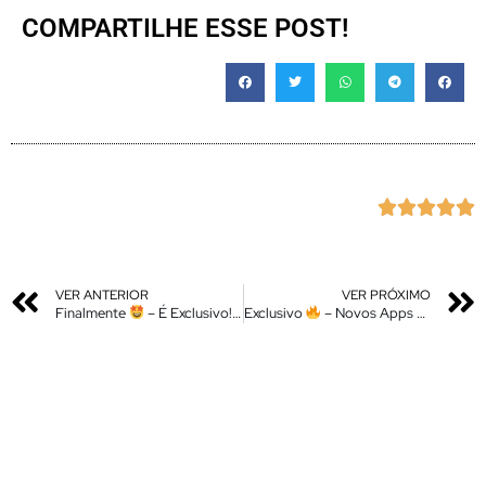
COMPARTILHE ESSE POST!





VER ANTERIOR
VER PRÓXIMO
Finalmente
– É Exclusivo! Gallery Editor Com IA 2.0 Chegou na Global Em PT-BR – Instale Agora
Exclusivo
– Novos Apps Atualizados da HyperOS – Instale Agora – Seu Xiaomi 100% Atualizado