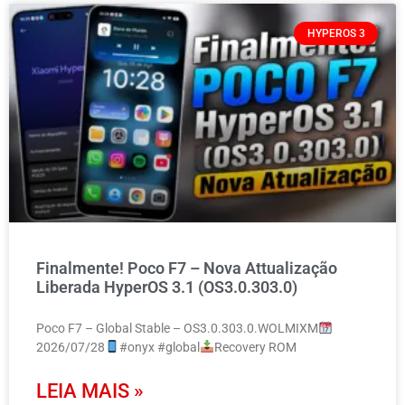
HYPEROS 3
Finalmente! Poco F7 – Nova Attualização
Liberada HyperOS 3.1 (OS3.0.303.0)
Poco F7 – Global Stable – OS3.0.303.0.WOLMIXM
2026/07/28
#onyx #global
Recovery ROM
LEIA MAIS »