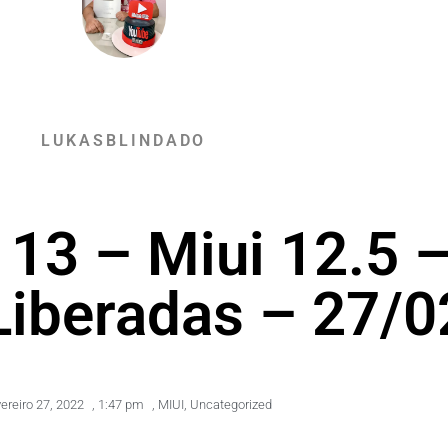
LUKASBLINDADO
 13 – Miui 12.5 
Liberadas – 27/
vereiro 27, 2022
,
1:47 pm
,
MIUI
,
Uncategorized