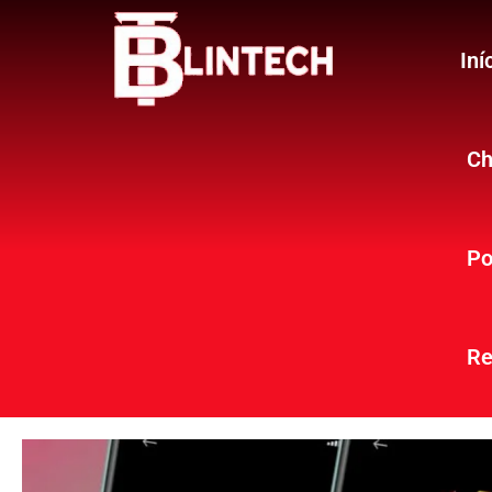
Iní
Ch
Po
Re