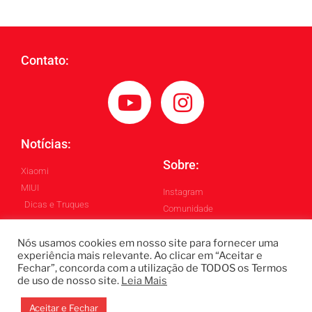
Contato:
Notícias:
Sobre:
Xiaomi
MIUI
Instagram
Dicas e Truques
Comunidade
Blog
Nós usamos cookies em nosso site para fornecer uma
experiência mais relevante. Ao clicar em “Aceitar e
Fechar”, concorda com a utilização de TODOS os Termos
Todos os Direitos Reservados ©
de uso de nosso site.
Leia Mais
Blintech - Lukas Blindado
Design by: Gabriel Homero
Aceitar e Fechar