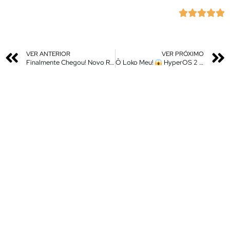





VER ANTERIOR
VER PRÓXIMO
Finalmente Chegou! Novo Recurso HyperOS 2 Câmera 6.0 – Nova Atualização – Instale Agora No Seu Xiaomi
Ô Loko Meu!
HyperOS 2 Nova Atualização do Centro de Controle – Tá uma Delícia Ao Deslizar