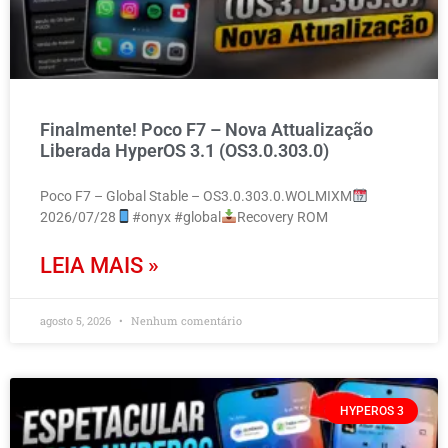
Finalmente! Poco F7 – Nova Attualização
Liberada HyperOS 3.1 (OS3.0.303.0)
Poco F7 – Global Stable – OS3.0.303.0.WOLMIXM
2026/07/28
#onyx #global
Recovery ROM
LEIA MAIS »
agosto 5, 2026
Nenhum comentário
HYPEROS 3