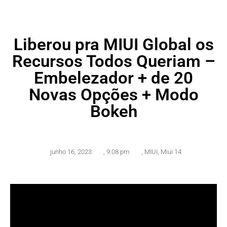
Liberou pra MIUI Global os
Recursos Todos Queriam –
Embelezador + de 20
Novas Opções + Modo
Bokeh
junho 16, 2023
,
9:08 pm
,
MIUI
,
Miui 14