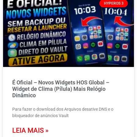
HYPEROS 3
É Oficial – Novos Widgets HOS Global –
Widget de Clima (Pílula) Mais Relógio
Dinâmico
Para fazer o download dos Arquivos desative DNS e o
bloqueador de anúncios Vault
LEIA MAIS »