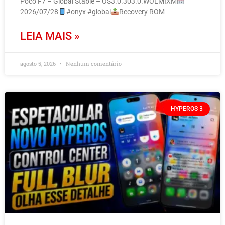
Poco F7 – Global Stable – OS3.0.303.0.WOLMIXM
2026/07/28
#onyx #global
Recovery ROM
LEIA MAIS »
agosto 5, 2026
Nenhum comentário
HYPEROS 3