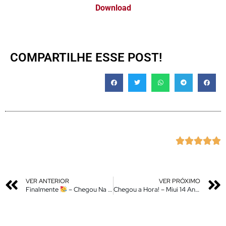
Download
COMPARTILHE ESSE POST!





VER ANTERIOR
VER PRÓXIMO
Finalmente
– Chegou Na Loja Global – Instale Agora um dos Melhores Temas Estilo iOS Control Center
Chegou a Hora! – Miui 14 Android 13 – Novas Atualizações Liberadas – Redmi – Poco – Mi