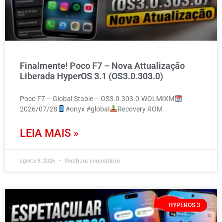
Finalmente! Poco F7 – Nova Attualização
Liberada HyperOS 3.1 (OS3.0.303.0)
Poco F7 – Global Stable – OS3.0.303.0.WOLMIXM
2026/07/28
#onyx #global
Recovery ROM
LEIA MAIS »
agosto 5, 2026
Nenhum comentário
HYPEROS 3