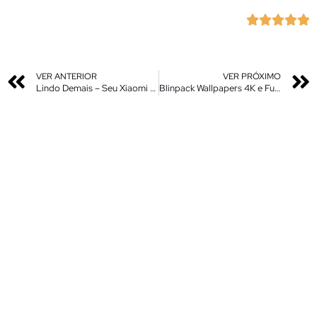





VER ANTERIOR
VER PRÓXIMO
Lindo Demais – Seu Xiaomi Melhor Que iPhone – A melhor Personalização Para o Seu Xiaomi – Sem Roooot
Blinpack Wallpapers 4K e Full HD Alta resolução