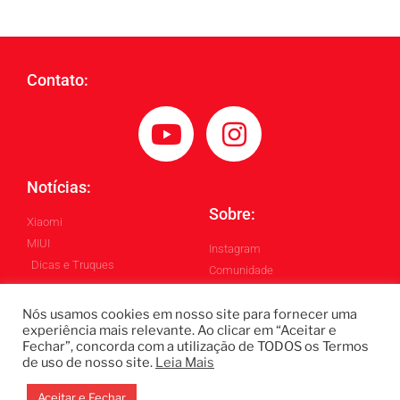
Contato:
Notícias:
Sobre:
Xiaomi
MIUI
Instagram
Dicas e Truques
Comunidade
Blog
Nós usamos cookies em nosso site para fornecer uma
experiência mais relevante. Ao clicar em “Aceitar e
Fechar”, concorda com a utilização de TODOS os Termos
Todos os Direitos Reservados ©
de uso de nosso site.
Leia Mais
Blintech - Lukas Blindado
Design by: Gabriel Homero
Aceitar e Fechar