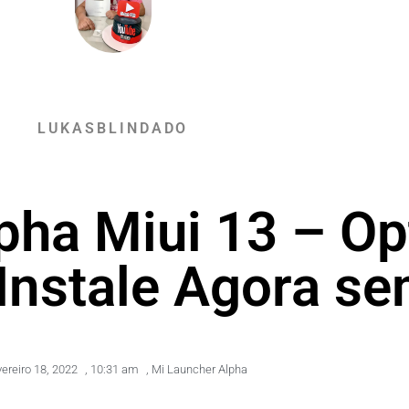
LUKASBLINDADO
pha Miui 13 – Op
Instale Agora s
vereiro 18, 2022
,
10:31 am
,
Mi Launcher Alpha