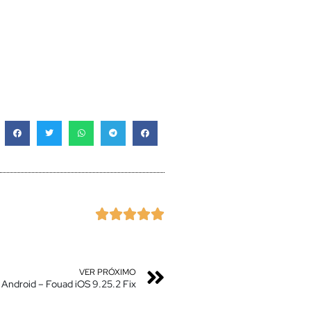





VER PRÓXIMO
Android – Fouad iOS 9.25.2 Fix