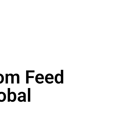
Com Feed
obal