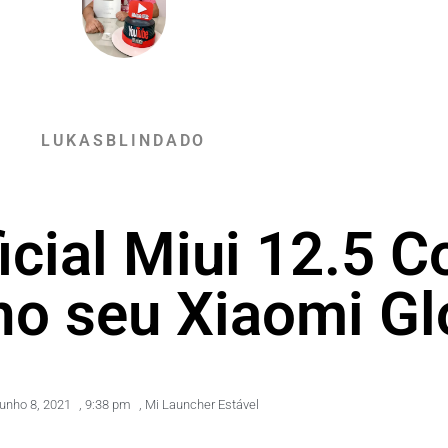
LUKASBLINDADO
icial Miui 12.5 
no seu Xiaomi Gl
junho 8, 2021
,
9:38 pm
,
Mi Launcher Estável