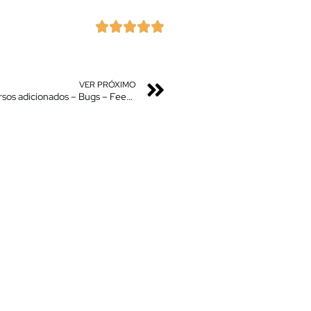





VER PRÓXIMO
Oficial – Poco X3 MIUI 12.0.1 Android 11 – Novos Recursos adicionados – Bugs – Feedback