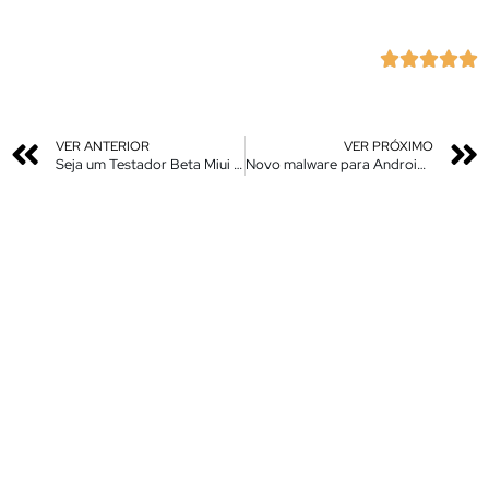





VER ANTERIOR
VER PRÓXIMO
Seja um Testador Beta Miui 12 – Mi Pilot – Inscreva-se
Novo malware para Android disfarçado de atualização do sistema