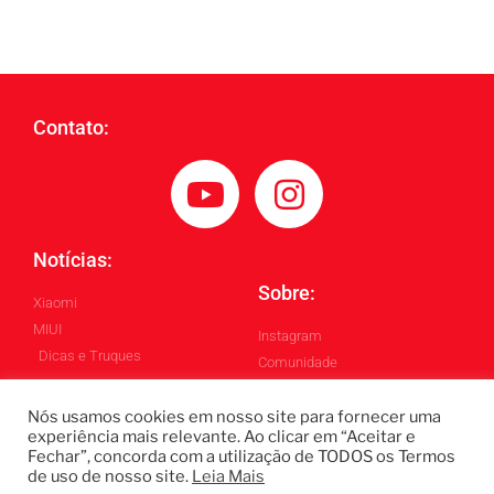
Contato:
Notícias:
Sobre:
Xiaomi
MIUI
Instagram
Dicas e Truques
Comunidade
Blog
Nós usamos cookies em nosso site para fornecer uma
experiência mais relevante. Ao clicar em “Aceitar e
Fechar”, concorda com a utilização de TODOS os Termos
Todos os Direitos Reservados ©
de uso de nosso site.
Leia Mais
Blintech - Lukas Blindado