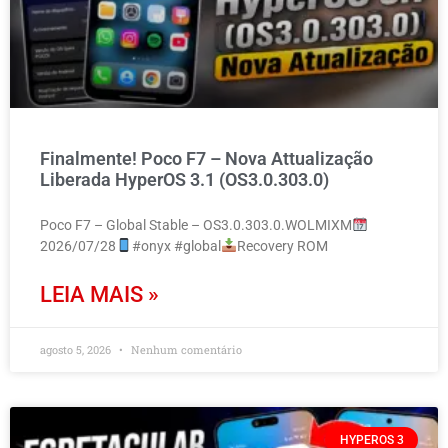
Finalmente! Poco F7 – Nova Attualização
Liberada HyperOS 3.1 (OS3.0.303.0)
Poco F7 – Global Stable – OS3.0.303.0.WOLMIXM
2026/07/28
#onyx #global
Recovery ROM
LEIA MAIS »
agosto 5, 2026
Nenhum comentário
HYPEROS 3