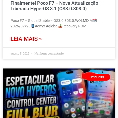
Finalmente! Poco F7 – Nova Attualização
Liberada HyperOS 3.1 (OS3.0.303.0)
Poco F7 – Global Stable – OS3.0.303.0.WOLMIXM
2026/07/28
#onyx #global
Recovery ROM
LEIA MAIS »
agosto 5, 2026
Nenhum comentário
HYPEROS 3