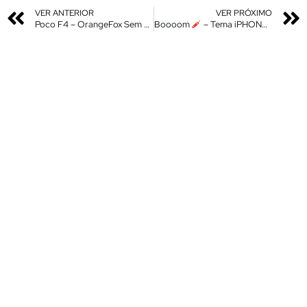
VER ANTERIOR
VER PRÓXIMO
Poco F4 – OrangeFox Sem Criptografia e Compatível com A13
Boooom
– Tema iPHONE 14 iOS 16 – Eleve O nível do Seu XIAOMI – A Melhor Tela de Bloqueio