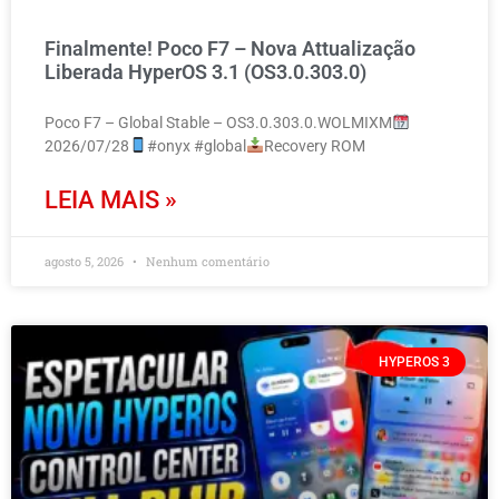
Finalmente! Poco F7 – Nova Attualização
Liberada HyperOS 3.1 (OS3.0.303.0)
Poco F7 – Global Stable – OS3.0.303.0.WOLMIXM
2026/07/28
#onyx #global
Recovery ROM
LEIA MAIS »
agosto 5, 2026
Nenhum comentário
HYPEROS 3