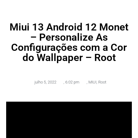
Miui 13 Android 12 Monet
– Personalize As
Configurações com a Cor
do Wallpaper – Root
julho 5, 2022
,
6:02 pm
,
MIUI
,
Root