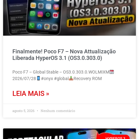
Finalmente! Poco F7 – Nova Attualização
Liberada HyperOS 3.1 (OS3.0.303.0)
Poco F7 – Global Stable – OS3.0.303.0.WOLMIXM
2026/07/28
#onyx #global
Recovery ROM
LEIA MAIS »
agosto 5, 2026
Nenhum comentário
HYPEROS 3