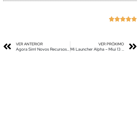





VER ANTERIOR
VER PRÓXIMO
Agora Sim! Novos Recursos Atualizados pra o Seu Xiaomi – Instale Agora – Sem Root
Mi Launcher Alpha – Miui 13 – Nova Atualização