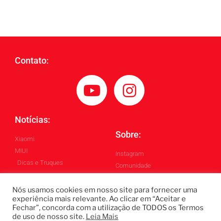
Contato:
Notícias:
Sobre:
Xiaomi
MIUI
Instagram
Dicas e Truques
Comunidade
Blog
Nós usamos cookies em nosso site para fornecer uma
experiência mais relevante. Ao clicar em “Aceitar e
Fechar”, concorda com a utilização de TODOS os Termos
Todos os Direitos Reservados ©
de uso de nosso site.
Leia Mais
Blintech - Lukas Blindado