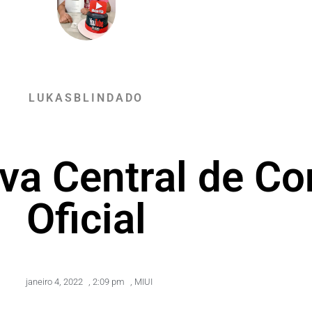
LUKASBLINDADO
va Central de Co
Oficial
janeiro 4, 2022
,
2:09 pm
,
MIUI