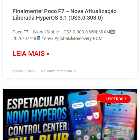
Finalmente! Poco F7 – Nova Attualização
Liberada HyperOS 3.1 (OS3.0.303.0)
Poco F7 – Global Stable – OS3.0.303.0.WOLMIXM
2026/07/28
#onyx #global
Recovery ROM
LEIA MAIS »
agosto 5, 2026
Nenhum comentário
HYPEROS 3