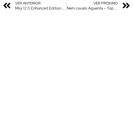
VER ANTERIOR
VER PRÓXIMO
Miui 12.5 Enhanced Edition – Novas Atualizações Liberadas –
Nem cavalo Aguenta – Top 2 Central de Controle e Notificações