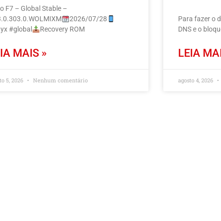
o F7 – Global Stable –
.0.303.0.WOLMIXM
2026/07/28
Para fazer o 
yx #global
Recovery ROM
DNS e o bloq
IA MAIS »
LEIA MAI
to 5, 2026
Nenhum comentário
agosto 4, 2026