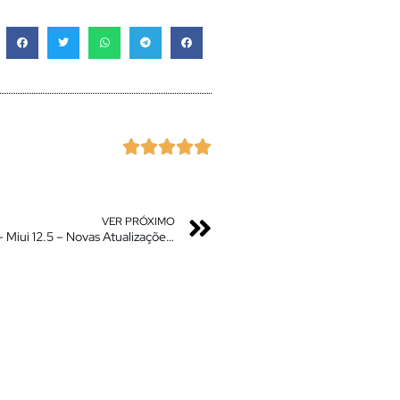





VER PRÓXIMO
Finalmente Chegou a vez deles – Miui 13 Android 12 – Miui 12.5 – Novas Atualizações Liberadas