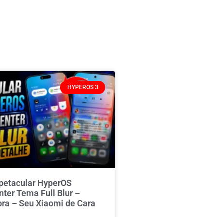
HYPEROS 3
spetacular HyperOS
nter Tema Full Blur –
ora – Seu Xiaomi de Cara