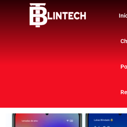
Iní
Ch
Po
Re