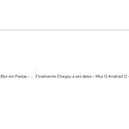
Mi Launcher Alpha Miui 13 – Instale Agora – Animações Suaves – Blur em Pastas – Um Foguete