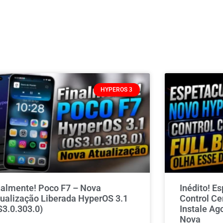
HYPEROS 3
nalmente! Poco F7 – Nova
Inédito! E
tualização Liberada HyperOS 3.1
Control Ce
S3.0.303.0)
Instale Ag
Nova