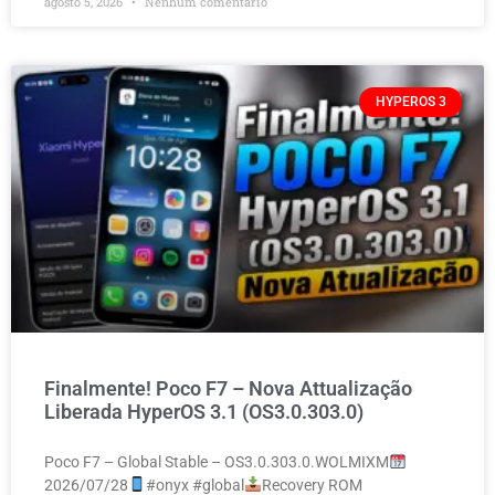
agosto 5, 2026
Nenhum comentário
HYPEROS 3
Finalmente! Poco F7 – Nova Attualização
Liberada HyperOS 3.1 (OS3.0.303.0)
Poco F7 – Global Stable – OS3.0.303.0.WOLMIXM
2026/07/28
#onyx #global
Recovery ROM