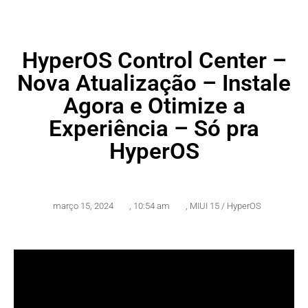
HyperOS Control Center –
Nova Atualização – Instale
Agora e Otimize a
Experiência – Só pra
HyperOS
março 15, 2024
,
10:54 am
,
MIUI 15 / HyperOS