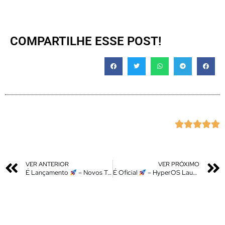
COMPARTILHE ESSE POST!





VER ANTERIOR
VER PRÓXIMO
É Lançamento
– Novos Temas – Animações nos ícones + Top 2 Centro de Controle – Instale Agora
É Oficial
– HyperOS Launcher Cofre de Widgets – Nova Atualização – Instale Agora No Seu Xiaomi