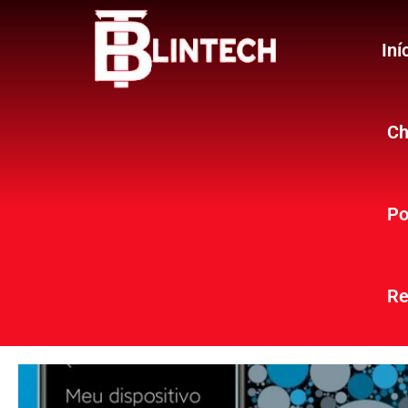
Iní
Ch
Po
Re