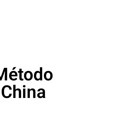
 Método
 China