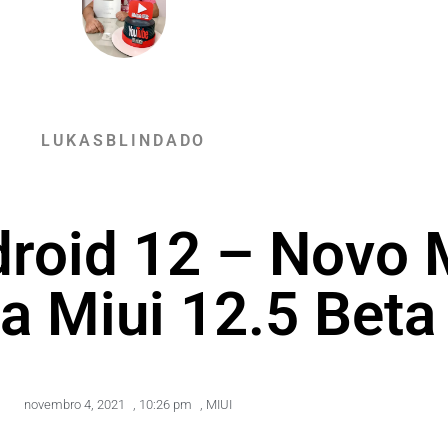
LUKASBLINDADO
droid 12 – Novo
 a Miui 12.5 Beta
novembro 4, 2021
,
10:26 pm
,
MIUI