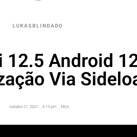
LUKASBLINDADO
 12.5 Android 12
zação Via Sidelo
outubro 21, 2021
,
6:15 pm
,
MIUI