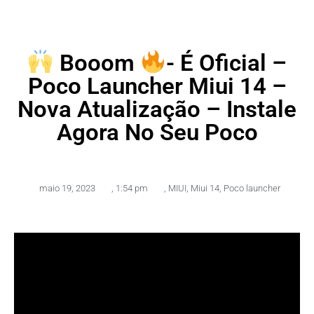
Booom
- É Oficial –
Poco Launcher Miui 14 –
Nova Atualização – Instale
Agora No Seu Poco
maio 19, 2023
,
1:54 pm
,
MIUI
,
Miui 14
,
Poco launcher