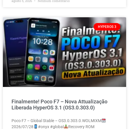
agosto 5, 2026
Nenhum comentário
HYPEROS 3
Finalmente! Poco F7 – Nova Attualização
Liberada HyperOS 3.1 (OS3.0.303.0)
Poco F7 – Global Stable – OS3.0.303.0.WOLMIXM
2026/07/28
#onyx #global
Recovery ROM