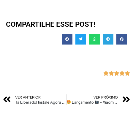
COMPARTILHE ESSE POST!





VER ANTERIOR
VER PRÓXIMO
Tá Liberado! Instale Agora os Novos Apps Atualizados da MIUI 14 No Seu Xiaomi
Lançamento
– Xiaomi Câmera Nova Atualização – Instale Agora No Seu Xiaomi – Poco – Redmi