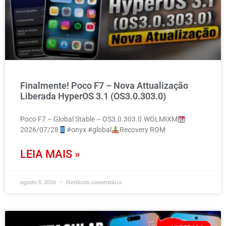
Finalmente! Poco F7 – Nova Attualização
Liberada HyperOS 3.1 (OS3.0.303.0)
Poco F7 – Global Stable – OS3.0.303.0.WOLMIXM
2026/07/28
#onyx #global
Recovery ROM
LEIA MAIS »
agosto 5, 2026
Nenhum comentário