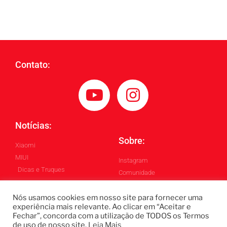
Contato:
Notícias:
Sobre:
Xiaomi
MIUI
Instagram
Dicas e Truques
Comunidade
Blog
Nós usamos cookies em nosso site para fornecer uma
experiência mais relevante. Ao clicar em “Aceitar e
Todos os Direitos Reservados ©
Fechar”, concorda com a utilização de TODOS os Termos
de uso de nosso site.
Leia Mais
Blintech - Lukas Blindado