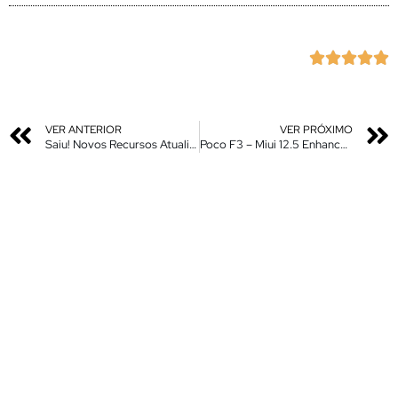





VER ANTERIOR
VER PRÓXIMO
Saiu! Novos Recursos Atualizados para o seu Xiaomi Global
Poco F3 – Miui 12.5 Enhanced Android 12 – Nova Tradução compatível com Android 12