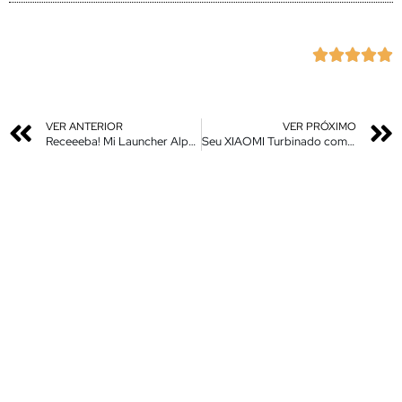





VER ANTERIOR
VER PRÓXIMO
Receeeba! Mi Launcher Alpha – Nova Atualização e com a correção que todos queriam
Seu XIAOMI Turbinado com os Novos Recursos / Apps da Miui 13 – Instale Agora