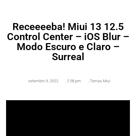
Receeeeba! Miui 13 12.5
Control Center – iOS Blur –
Modo Escuro e Claro –
Surreal
setembro 9, 2022
,
2:58 pm
,
Temas Miui