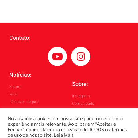
Contato:
Notícias:
Sobre:
Xiaomi
MIUI
Instagram
Dicas e Truques
Comunidade
Blog
Nós usamos cookies em nosso site para fornecer uma
experiência mais relevante. Ao clicar em “Aceitar e
Fechar”, concorda com a utilização de TODOS os Termos
Todos os Direitos Reservados ©
de uso de nosso site.
Leia Mais
Blintech - Lukas Blindado