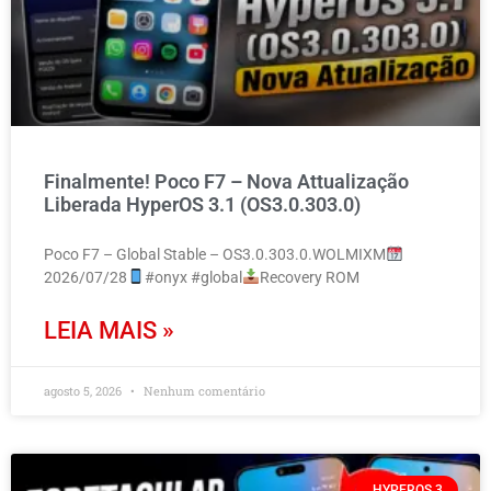
Finalmente! Poco F7 – Nova Attualização
Liberada HyperOS 3.1 (OS3.0.303.0)
Poco F7 – Global Stable – OS3.0.303.0.WOLMIXM
2026/07/28
#onyx #global
Recovery ROM
LEIA MAIS »
agosto 5, 2026
Nenhum comentário
HYPEROS 3