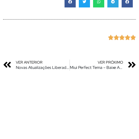





VER ANTERIOR
VER PRÓXIMO
Novas Atualizações Liberadas – Miui 12.5 – Redmi 9 – Note 9 – Redmi Note 10
Miui Perfect Tema – Baixe Agora no seu Xiaomi