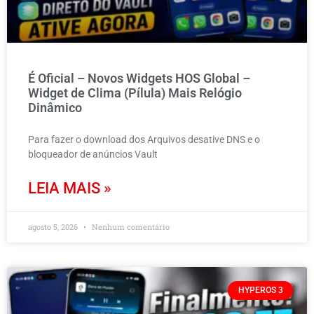
É Oficial – Novos Widgets HOS Global –
Widget de Clima (Pílula) Mais Relógio
Dinâmico
Para fazer o download dos Arquivos desative DNS e o
bloqueador de anúncios Vault
LEIA MAIS »
agosto 5, 2026
Nenhum comentário
HYPEROS 3