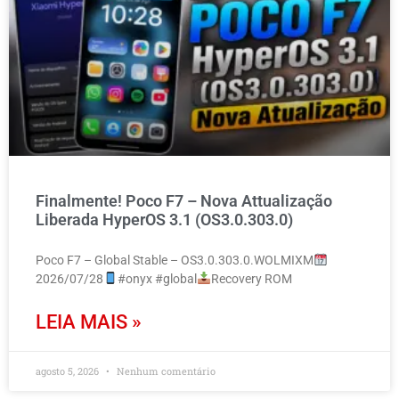
Finalmente! Poco F7 – Nova Attualização
Liberada HyperOS 3.1 (OS3.0.303.0)
Poco F7 – Global Stable – OS3.0.303.0.WOLMIXM
2026/07/28
#onyx #global
Recovery ROM
LEIA MAIS »
agosto 5, 2026
Nenhum comentário