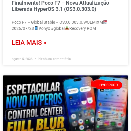
Finalmente! Poco F7 – Nova Attualização
Liberada HyperOS 3.1 (OS3.0.303.0)
Poco F7 – Global Stable – OS3.0.303.0.WOLMIXM
2026/07/28
#onyx #global
Recovery ROM
LEIA MAIS »
agosto 5, 2026
Nenhum comentário
HYPEROS 3