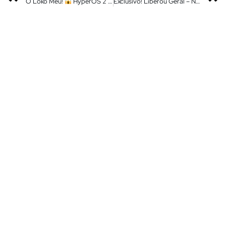
Ô Loko Meu!
HyperOS 2 Nova Atualização do Centro de Controle – Tá uma Delícia Ao Deslizar
Exclusivo! Liberou Geral – Novos Apps Atualizados da HyperOS 2.2 No Seu Xiaomi – Instale Agora