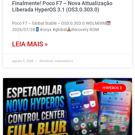
Finalmente! Poco F7 – Nova Attualização
Liberada HyperOS 3.1 (OS3.0.303.0)
Poco F7 – Global Stable – OS3.0.303.0.WOLMIXM
2026/07/28
#onyx #global
Recovery ROM
LEIA MAIS »
agosto 5, 2026
Nenhum comentário
HYPEROS 3