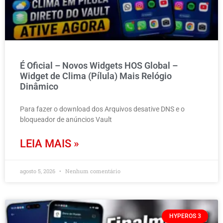
É Oficial – Novos Widgets HOS Global –
Widget de Clima (Pílula) Mais Relógio
Dinâmico
Para fazer o download dos Arquivos desative DNS e o
bloqueador de anúncios Vault
LEIA MAIS »
agosto 5, 2026
Nenhum comentário
HYPEROS 3