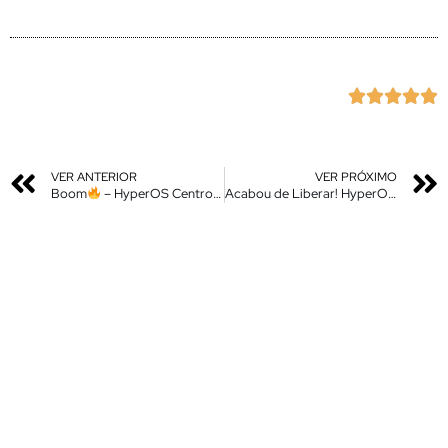





VER ANTERIOR
VER PRÓXIMO
Boom
– HyperOS Centro de Controle – Nova Atualização – Instale Agora – Compatível só c/ HyperOS
Acabou de Liberar! HyperOS Global Android 14 – MIUI 14 Android 13 – Poco – Redmi – Mi