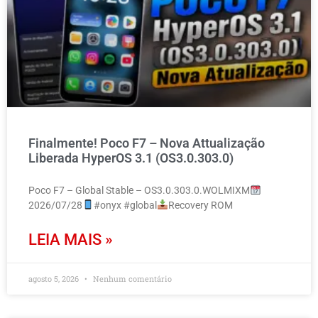
Finalmente! Poco F7 – Nova Attualização
Liberada HyperOS 3.1 (OS3.0.303.0)
Poco F7 – Global Stable – OS3.0.303.0.WOLMIXM
2026/07/28
#onyx #global
Recovery ROM
LEIA MAIS »
agosto 5, 2026
Nenhum comentário