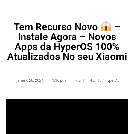
Tem Recurso Novo
–
Instale Agora – Novos
Apps da HyperOS 100%
Atualizados No seu Xiaomi
janeiro 28, 2024
,
1:16 pm
,
Miui 14
,
MIUI 15 / HyperOS