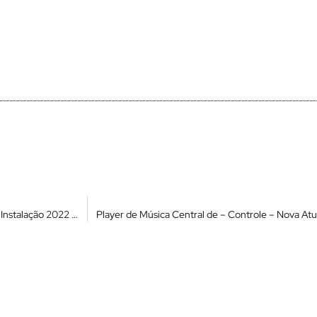
Poco F3 – Miui 13 Beta China Android 12 em Pt – Br – Tutorial De Instalação 2022
Player de Música Central de – Controle – Nova Atu