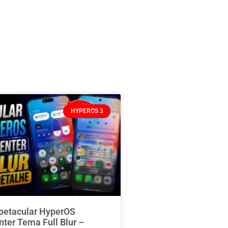
HYPEROS 3
spetacular HyperOS
nter Tema Full Blur –