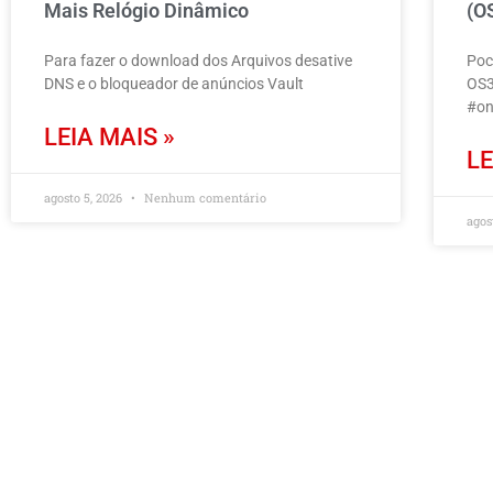
Mais Relógio Dinâmico
(O
Para fazer o download dos Arquivos desative
Poc
DNS e o bloqueador de anúncios Vault
OS3
#on
LEIA MAIS »
LE
agosto 5, 2026
Nenhum comentário
agos