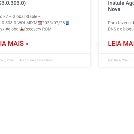
S3.0.303.0)
Instale Ag
Nova
o F7 – Global Stable –
.0.303.0.WOLMIXM
2026/07/28
Para fazer o 
yx #global
Recovery ROM
DNS e o bloq
IA MAIS »
LEIA MAI
to 5, 2026
Nenhum comentário
agosto 4, 2026