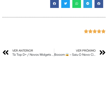





VER ANTERIOR
VER PRÓXIMO
Tá Top D+ / Novos Widgets / Super Ícone e Pets da HyperOS 2 No Seu Xiaomi Sem Root
Booom
– Saiu O Novo Círcule P/ Procurar – Instale Agora Em Qualquer Android Sem Root