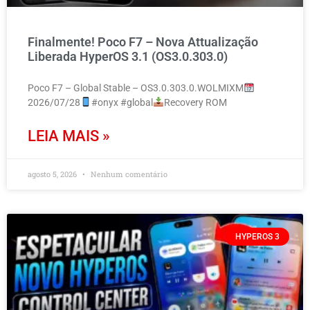
Finalmente! Poco F7 – Nova Attualização
Liberada HyperOS 3.1 (OS3.0.303.0)
Poco F7 – Global Stable – OS3.0.303.0.WOLMIXM
2026/07/28
#onyx #global
Recovery ROM
LEIA MAIS »
agosto 5, 2026
Nenhum comentário
HYPEROS 3