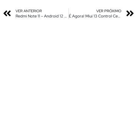
VER ANTERIOR
VER PRÓXIMO
Redmi Note 11 – Android 12 Miui 13 – 9 Novos Recursos Adicionados – Review, Dicas e Tuques
É Agora! Miui 13 Control Center – Mude as cores da sua Central de Controle – SEM ROOOT