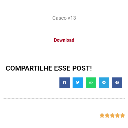
Casco v13
Download
COMPARTILHE ESSE POST!




