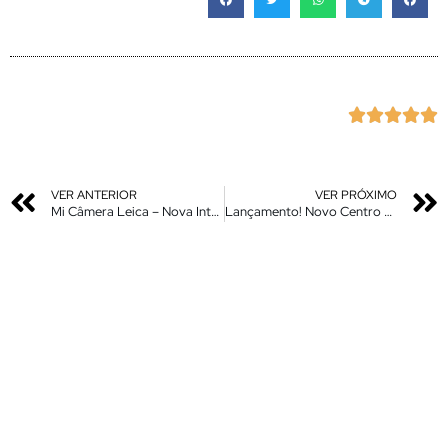





VER ANTERIOR
VER PRÓXIMO
Mi Câmera Leica – Nova Interface – Nova Atualização – Compatível somente com dispositivos Leica Cam
Lançamento! Novo Centro de Controle Estilo iOS Tema – Instale Agora – Somente em MtZ