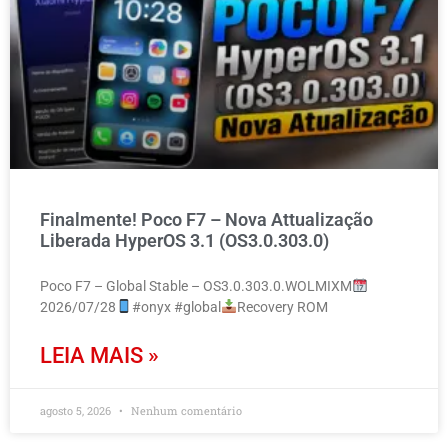
Finalmente! Poco F7 – Nova Attualização
Liberada HyperOS 3.1 (OS3.0.303.0)
Poco F7 – Global Stable – OS3.0.303.0.WOLMIXM
2026/07/28
#onyx #global
Recovery ROM
LEIA MAIS »
agosto 5, 2026
Nenhum comentário