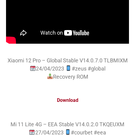
Xiaomi 12 Pro – Global Stable V14.0.7.0 TLBMIXM
24/04/2023
#zeus #global
Recovery ROM
Download
Mi 11 Lite 4G – EEA Stable V14.0.2.0 TKQEUXM
27/04/2023
#courbet #eea