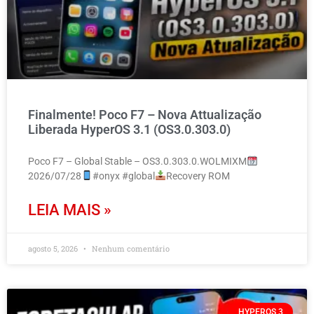
Finalmente! Poco F7 – Nova Attualização
Liberada HyperOS 3.1 (OS3.0.303.0)
Poco F7 – Global Stable – OS3.0.303.0.WOLMIXM
2026/07/28
#onyx #global
Recovery ROM
LEIA MAIS »
agosto 5, 2026
Nenhum comentário
HYPEROS 3