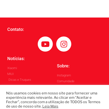
Contato:
Notícias:
Sobre:
Xiaomi
MIUI
Instagram
Dicas e Truques
Comunidade
Blog
Nós usamos cookies em nosso site para fornecer uma
experiência mais relevante. Ao clicar em “Aceitar e
Fechar”, concorda com a utilização de TODOS os Termos
Todos os Direitos Reservados ©
de uso de nosso site.
Leia Mais
Blintech - Lukas Blindado