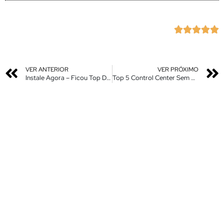





VER ANTERIOR
VER PRÓXIMO
Instale Agora – Ficou Top Demias – Miui 14 Novo Centro de Controle Tema
Top 5 Control Center Sem Nomes nos Atalhos e Com Tela Cheia Sem Bordas – MTZ