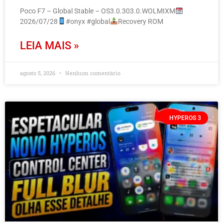
Poco F7 – Global Stable – OS3.0.303.0.WOLMIXM
2026/07/28
#onyx #global
Recovery ROM
LEIA MAIS »
agosto 5, 2026
Nenhum comentário
HYPEROS 3