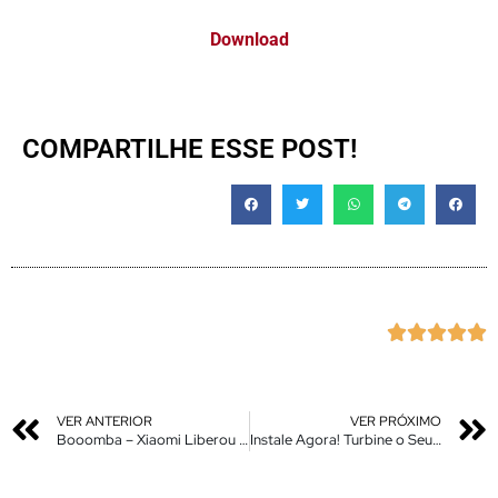
Download
COMPARTILHE ESSE POST!





VER ANTERIOR
VER PRÓXIMO
Booomba – Xiaomi Liberou – Miui 14 Android 13 – Miui 13 Android 12 – Novas Atualizações Liberadas
Instale Agora! Turbine o Seu Xiaomi Com os Novos Recursos / Recursos Atualizados Miui No Seu Xiaomi